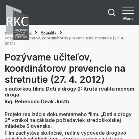
Menu
Hlavná stránka
Aktuality
Pozývame učiteľov, koordinátorov prevencie na stretnutie (27. 4.
2012)
Pozývame učiteľov,
koordinátorov prevencie na
stretnutie (27. 4. 2012)
s autorkou filmu Deti a drogy 2:
Krutá realita menom
droga
Ing. Rebeccou Deák Justh
Projekt realizácie dokumentárneho filmu „Deti a drogy
2" vznikol na základe požiadaviek stredoškolskej
mládeže Slovenska.
Film zachytáva skutočné, reálne výpovede drogovo
závislých mladých žien, ktoré si zarábajú na drogy