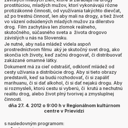
prostitúciou, mladých mužov, ktorí vykonávajú rôzne
protizákonné činnosti, od využívania takýchto dievčat,
až po trestnú činnosť, len aby mali na drogy, a tiež život
vo väzení odsúdených mladých mužov za dílerstvo
drog. Film zachytáva len zlomok reálneho,
skutočného, súčasného sveta a života drogovo
závislých u nás na Slovensku.
Je nutné, aby naša mládež videla aspoň
prostredníctvom filmu aký je skutočný svet drog, ako
skončia ich životy, keď začnú drogovať, či distribuovať
zakázané omamné látky.
Dokument má za cieľ odstrašiť, odkloniť mládež od
cesty užívania a distribúcie drog. Aby si tieto obrazy
predstavili, keď sa budú rozhodovať, či si zapáliť
marihuanu, či si dať alkohol, či si dať nejakú drogu. Aby
si rozmysleli, ktorú cestu si vyberú, či krutú a nechutnú
realitu drog, alebo život plný tvorivej a zmysluplnej
činnosti.
dňa 27. 4. 2012 o 9:00 h v Regionálnom kultúrnom
centre v Prievidzi
s nasledovným programom: