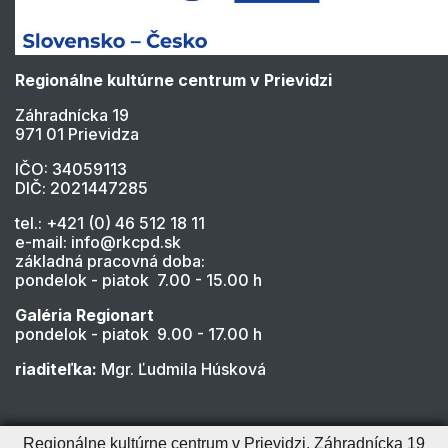
Regionálne kultúrne centrum v Prievidzi
Záhradnícka 19
971 01 Prievidza
IČO: 34059113
DIČ: 2021447285
tel.: +421 (0) 46 512 18 11
e-mail: info@rkcpd.sk
základná pracovná doba:
pondelok - piatok 7.00 - 15.00 h
Galéria Regionart
pondelok - piatok 9.00 - 17.00 h
riaditeľka:
Mgr. Ľudmila Húsková
Regionálne kultúrne centrum v Prievidzi, Záhradnícka 19