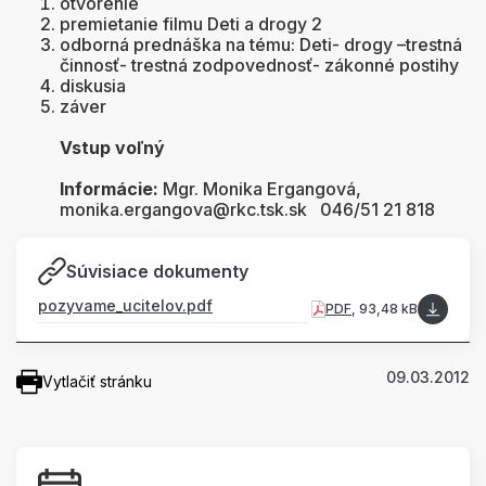
otvorenie
premietanie filmu Deti a drogy 2
odborná prednáška na tému: Deti- drogy –trestná
činnosť- trestná zodpovednosť- zákonné postihy
diskusia
záver
Vstup voľný
Informácie:
Mgr. Monika Ergangová,
monika.ergangova@rkc.tsk.sk 046/51 21 818
Súvisiace dokumenty
pozyvame_ucitelov.pdf
PDF
, 93,48 kB
09.03.2012
Vytlačiť stránku