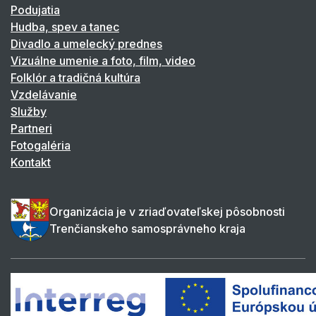
Podujatia
Hudba, spev a tanec
Divadlo a umelecký prednes
Vizuálne umenie a foto, film, video
Folklór a tradičná kultúra
Vzdelávanie
Služby
Partneri
Fotogaléria
Kontakt
Organizácia je v zriaďovateľskej pôsobnosti
Trenčianskeho samosprávneho kraja