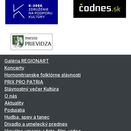
Galéria REGIONART
Koncerty
Hornonitrianske folklórne slávnosti
PRIX PRO PATRIA
Slávnostný večer Kultúra
O nás
Aktuality
Podujatia
Hudba, spev a tanec
Divadlo a umelecký prednes
Vizuálne umenie a foto, film, video