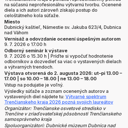
na súčasnú neprofesionálnu výtvarnú tvorbu. Ocenené
diela a ich autori zároveň získajú postup do
celoštátneho kola súťaže.
Miesto
Dubnický kaštieľ, Námestie sv. Jakuba 623/4,
Dubnica
nad Váhom
Vernisáž a odovzdanie ocenení úspešným autorom
9. 7. 2026 o 17.00 h
Odborný seminár k výstave
9. 7. 2026 o 15.30 h | Príďte si vypočuť hodnotenie
odborníkov a dozvedieť sa viac o vystavených dielach
a výtvarných trendoch.
Výstava otvorená do 2. augusta 2026: ut–pi 13.00 –
17.00 | so 10.00 – 18.00 | ne 13.00 – 18.00
Vstup na podujatie je voľný.
Výsledky súťaže a zoznam ocenených autorov a
vystavených diel nájdete tu:
Výtvarné spektrum
Trenčianskeho kraja 2026 pozná svojich laureátov
Organizátor: Trenčianske osvetové stredisko v
Trenčíne v zriaďovateľskej pôsobnosti Trenčianskeho
samosprávneho kraja
Spoluorganizátori: Dubnické múzeum Dubnica nad