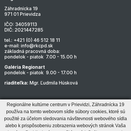
Záhradnícka 19
971 01 Prievidza
IČO: 34059113
DIČ: 2021447285
tel.: +421 (0) 46 512 18 11
e-mail: info@rkcpd.sk
základná pracovná doba:
pondelok - piatok 7.00 - 15.00 h
Galéria Regionart
pondelok - piatok 9.00 - 17.00 h
riaditeľka:
Mgr. Ľudmila Húsková
Regionálne kultúrne centrum v Prievidzi, Záhradnícka 19
používa na tomto webovom sídle súbory cookies, ktoré sú
použité za účelom sledovania návštevnosti webového sídla
alebo k prispôsobeniu zobrazenia webových stránok Vaša
Cookies nastavenie
Cookies - viac informácií
Vyhlásenie o prístupnosti