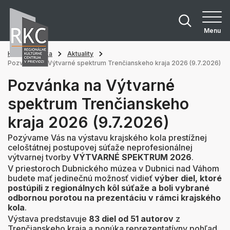
Menu
Hlavná stránka
Aktuality
Pozvánka na Výtvarné spektrum Trenčianskeho kraja 2026 (9.7.2026)
Pozvánka na Výtvarné
spektrum Trenčianskeho
kraja 2026 (9.7.2026)
Pozývame Vás na výstavu krajského kola prestížnej
celoštátnej postupovej súťaže neprofesionálnej
výtvarnej tvorby
VÝTVARNÉ SPEKTRUM 2026
.
V priestoroch Dubnického múzea v Dubnici nad Váhom
budete mať jedinečnú možnosť vidieť
výber diel, ktoré
postúpili z regionálnych kôl súťaže a boli vybrané
odbornou porotou na prezentáciu v rámci krajského
kola
.
Výstava predstavuje
83 diel od 51 autorov
z
Trenčianskeho kraja a ponúka reprezentatívny pohľad