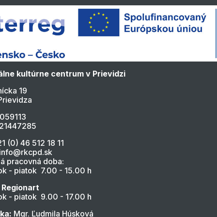
lne kultúrne centrum v Prievidzi
ícka 19
Prievidza
4059113
021447285
21 (0) 46 512 18 11
 info@rkcpd.sk
á pracovná doba:
k - piatok 7.00 - 15.00 h
 Regionart
k - piatok 9.00 - 17.00 h
ľka:
Mgr. Ľudmila Húsková