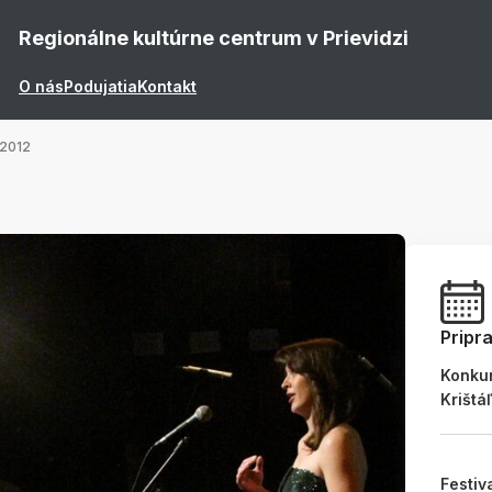
Regionálne kultúrne centrum v Prievidzi
O nás
Podujatia
Kontakt
 2012
Pripr
Konku
Krištá
Festiv