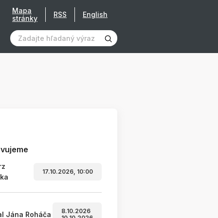
Mapa
RSS
English
stránky
avujeme
rz
17.10.2026, 10:00
ľka
8.10.2026
al Jána Roháča
10.10.2026