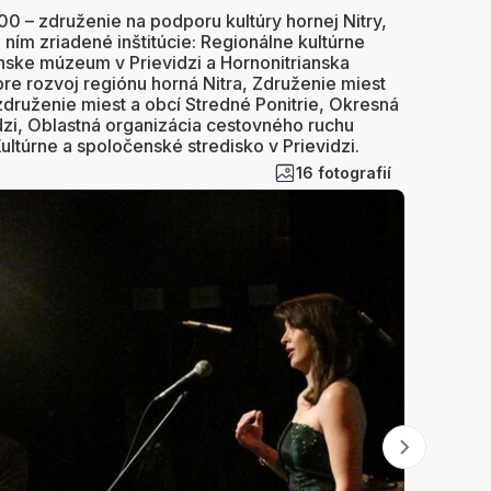
0 – združenie na podporu kultúry hornej Nitry,
ním zriadené inštitúcie: Regionálne kultúrne
anske múzeum v Prievidzi a Hornonitrianska
pre rozvoj regiónu horná Nitra, Združenie miest
 združenie miest a obcí Stredné Ponitrie, Okresná
dzi, Oblastná organizácia cestovného ruchu
ultúrne a spoločenské stredisko v Prievidzi.
16 fotografií