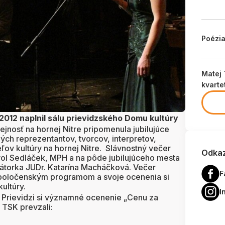
Poézi
Matej 
kvart
012 naplnil sálu prievidzského Domu kultúry
erejnosť na hornej Nitre pripomenula jubilujúce
ných reprezentantov, tvorcov, interpretov,
ľov kultúry na hornej Nitre. Slávnostný večer
Odkaz
ol Sedláček, MPH a na pôde jubilujúceho mesta
imátorka JUDr. Katarína Macháčková. Večer
F
poločenským programom a svoje ocenenia si
ultúry.
I
v Prievidzi si významné ocenenie „Cenu za
 TSK prevzali: