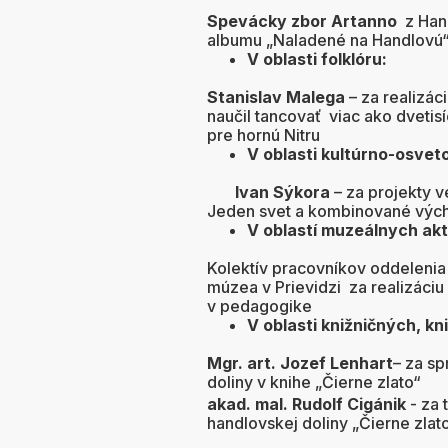
Spevácky zbor Artanno
z Hand
albumu „Naladené na Handlovú
V oblasti folklóru:
Stanislav Malega
– za realizác
naučil tancovať viac ako dvetis
pre hornú Nitru
V oblasti kultúrno-osveto
Ivan Sýkora
– za projekty 
Jeden svet a kombinované vých
V oblastí muzeálnych akti
Kolektív pracovníkov oddelenia
múzea v Prievidzi za realizác
v pedagogike
V oblasti knižničných, kn
Mgr. art. Jozef Lenhart
– za sp
doliny v knihe „Čierne zlato“
akad. mal. Rudolf Cigánik
- za 
handlovskej doliny „Čierne zlato