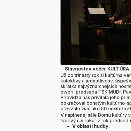
Slávnostný večer KULTÚRA 2
Už po trinásty rok si kultúrna v
kolektívy a jednotlivcov, úspeš
skrátka najvýznamnejších nosite
otvoril predseda TSK MUDr. Pav
Prievidza nás privítala jeho pr
pokračoval bohatým kultúrno-s
prevzalo viac ako 50 nositeľov k
V naplnenej sále Domu kultúry 
tvorivý čin roka“ z rúk predsedu
V oblasti hudby: