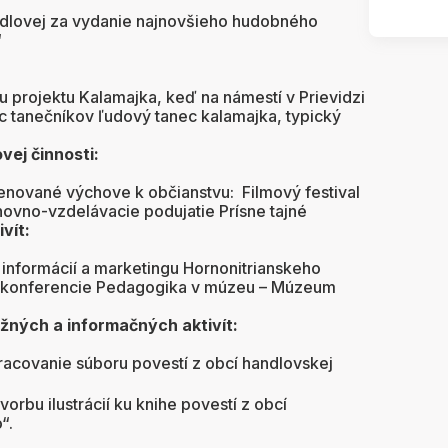
lovej za vydanie najnovšieho hudobného
“
iu projektu Kalamajka, keď na námestí v Prievidzi
íc tanečníkov ľudový tanec kalamajka, typický
vej činnosti:
venované výchove k občianstvu: Filmový festival
ovno-vzdelávacie podujatie Prísne tajné
vít:
 informácií a marketingu Hornonitrianskeho
iu konferencie Pedagogika v múzeu – Múzeum
ižných a informačných aktivít:
racovanie súboru povestí z obcí handlovskej
tvorbu ilustrácií ku knihe povestí z obcí
“.