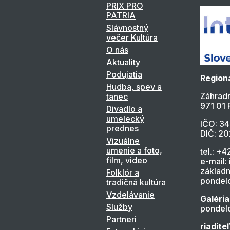
PRIX PRO
PATRIA
Slávnostný
večer Kultúra
O nás
Aktuality
Podujatia
Regioná
Hudba, spev a
Záhradn
tanec
971 01 
Divadlo a
umelecký
IČO: 3
prednes
DIČ: 2
Vizuálne
umenie a foto,
tel.: +4
film, video
e-mail:
základn
Folklór a
pondelo
tradičná kultúra
Vzdelávanie
Galéria
Služby
pondelo
Partneri
riadite