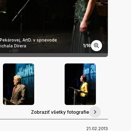
Pekárovej, ArtD. v sprievode
Sláv
1
/
16
Michala Dírera
Zobraziť všetky fotografie
21.02.2013