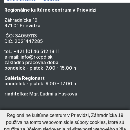
Regionálne kultúrne centrum v Prievidzi
Záhradnícka 19
971 01 Prievidza
IČO: 34059113
DIČ: 2021447285
tel.: +421 (0) 46 512 18 11
e-mail: info@rkcpd.sk
základná pracovná doba:
pondelok - piatok 7.00 - 15.00 h
Galéria Regionart
pondelok - piatok 9.00 - 17.00 h
riaditeľka:
Mgr. Ľudmila Húsková
Regionálne kultúrne centrum v Prievidzi, Záhradnícka 19
používa na tomto webovom sídle súbory cookies, ktoré sú
použité za účelom sledovania návštevnosti webového sídla