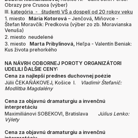
Obrazy pre Crusoa (výber)
III.
kategória - študenti VŠ a dospelí od 20 rokov veku
1. miesto
Mária Kotorová
– Jenčová, Miňovce -
Štefan Moravčík: Predkovia (výber zo zb. Moravianska
Venuša)
2. miesto neudelené
3. miesto
Marta Pribylinová,
Heľpa - Valentín Beniak:
Kus života prehorkého
NA NÁVRH ODBORNEJ POROTY ORGANIZÁTORI
UDELILI ĎALŠIE CENY:
Cena za najlepší prednes duchovnej poézie
Júlii ČEKAŇÁKOVEJ, Košice I.
Vladimír Štefanič:
Modlitba Magdalény
Cena za objavnú dramaturgiu a invenčnú
interpretáciu
Maximiliánovi SOBEKOVI, Bratislava
Július Lenko:
Výlety
Cena za objavnú dramaturgiu a invenčnú