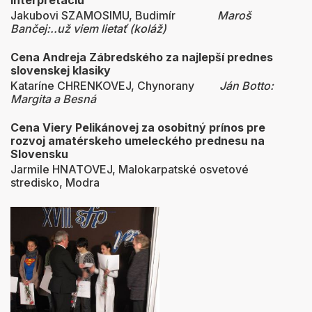
interpretáciu
Jakubovi SZAMOSIMU, Budimír
Maroš
Bančej:..už viem lietať (koláž)
Cena Andreja Zábredského za najlepší prednes
slovenskej klasiky
Kataríne CHRENKOVEJ, Chynorany
Ján Botto:
Margita a Besná
Cena Viery Pelikánovej za osobitný prínos pre
rozvoj amatérskeho umeleckého prednesu na
Slovensku
Jarmile HNATOVEJ, Malokarpatské osvetové
stredisko, Modra