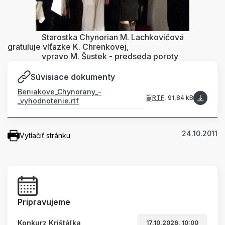
Starostka Chynorian M. Lachkovičová
gratuluje víťazke K. Chrenkovej,
vpravo M. Šustek - predseda poroty
Súvisiace dokumenty
Beniakove_Chynorany_-
RTF
, 91,84 kB
_vyhodnotenie.rtf
24.10.2011
Vytlačiť stránku
Pripravujeme
Konkurz Krištáľka
17.10.2026, 10:00