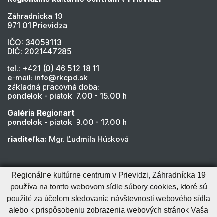
Záhradnícka 19
971 01 Prievidza
IČO: 34059113
DIČ: 2021447285
tel.: +421 (0) 46 512 18 11
e-mail: info@rkcpd.sk
základná pracovná doba:
pondelok - piatok 7.00 - 15.00 h
Galéria Regionart
pondelok - piatok 9.00 - 17.00 h
riaditeľka:
Mgr. Ľudmila Húsková
Regionálne kultúrne centrum v Prievidzi, Záhradnícka 19
používa na tomto webovom sídle súbory cookies, ktoré sú
použité za účelom sledovania návštevnosti webového sídla
alebo k prispôsobeniu zobrazenia webových stránok Vaša
Cookies nastavenie
Cookies - viac informácií
Vyhlásenie o prístupnosti