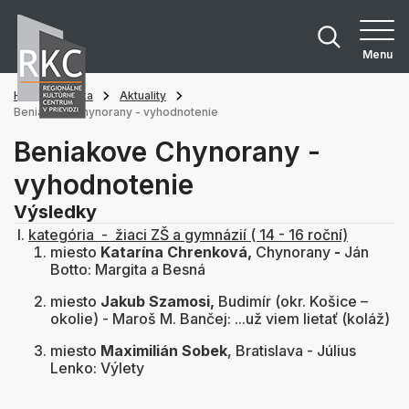
Menu
Hlavná stránka
Aktuality
Beniakove Chynorany - vyhodnotenie
Beniakove Chynorany -
vyhodnotenie
Výsledky
I.
kategória - žiaci ZŠ a gymnázií ( 14 - 16 roční)
miesto
Katarína Chrenková,
Chynorany
-
Ján
Botto: Margita a Besná
miesto
Jakub Szamosi,
Budimír (okr. Košice –
okolie) - Maroš M. Bančej: ...už viem lietať (koláž)
miesto
Maximilián Sobek
, Bratislava - Július
Lenko: Výlety