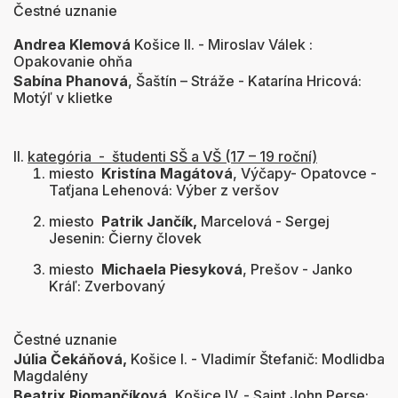
Čestné uznanie
Andrea Klemová
Košice II. - Miroslav Válek :
Opakovanie ohňa
Sabína Phanová
, Šaštín – Stráže - Katarína Hricová:
Motýľ v klietke
II.
kategória - študenti SŠ a VŠ (17 – 19 roční)
miesto
Kristína Magátová
, Výčapy- Opatovce -
Taťjana Lehenová: Výber z veršov
miesto
Patrik Jančík,
Marcelová - Sergej
Jesenin: Čierny človek
miesto
Michaela Piesyková
, Prešov - Janko
Kráľ: Zverbovaný
Čestné uznanie
Júlia Čekáňová,
Košice I. - Vladimír Štefanič: Modlidba
Magdalény
Beatrix Riomančíková,
Košice IV. - Saint John Perse: